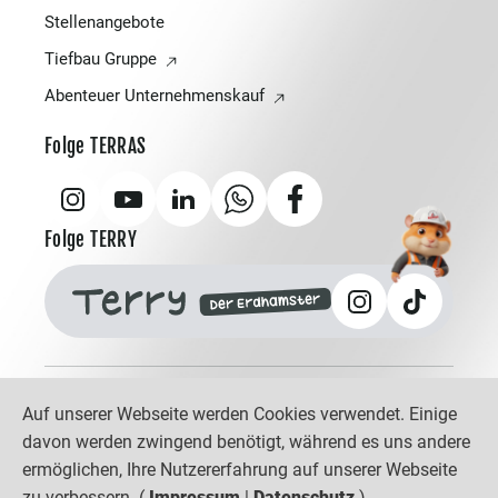
Stellenangebote
Tiefbau Gruppe
Abenteuer Unternehmenskauf
Folge TERRAS
Folge TERRY
Auf unserer Webseite werden Cookies verwendet. Einige
Tiefbau Gruppe
Impressum
Datenschutz
davon werden zwingend benötigt, während es uns andere
©
2026 Terras Holding GmbH
· Bahnhofsplatz 6 ·
ermöglichen, Ihre Nutzererfahrung auf unserer Webseite
56410 Montabaur
zu verbessern. (
Impressum
|
Datenschutz
)